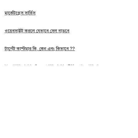
মার্কেটপ্লেস সার্ভিস
ওয়েবসাইট করলে যেভাবে সেল বাড়বে
টার্গেট কাস্টমার কি, কেন এবং কিভাবে ??
Hard Work Vs Smart Work Vs Effective Work
Show all categories
Plan B Tools
(1)