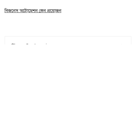
বিজনেস অটোমেশন কেন প্রয়োজন
Show all categories
কনসালটেন্সি
(0)
প্ল্যান বি সম্পর্কে
প্ল্যান বি প্রধানত একটি বিজনেস কনসালটেন্সি ফার্ম এবং বিজনেস সাপোর্ট সেন্টার ।
একটি নতুন বিজনেস শুরু করতে অথবা রানিং বিজনেসকে আরো বড় করতে অনলাইন
অফলাইনের যত ধরণের সাপোর্টই প্রয়োজন হয় সবকিছুর দেওয়ার সর্বোচ্চ চেষ্টা করে
প্ল্যান বি।